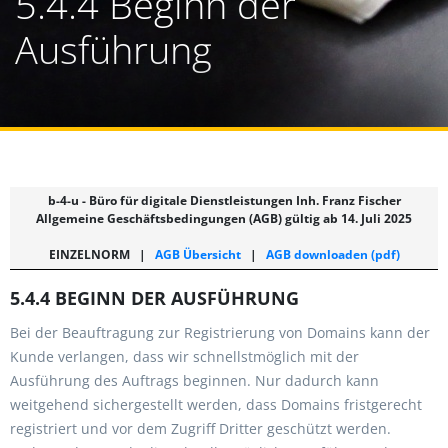
5.4.4 Beginn der
Ausführung
b-4-u - Büro für digitale Dienstleistungen Inh. Franz Fischer
Allgemeine Geschäftsbedingungen (AGB) gültig ab 14. Juli 2025
EINZELNORM
|
AGB Übersicht
|
AGB downloaden (pdf)
5.4.4 BEGINN DER AUSFÜHRUNG
Bei der Beauftragung zur Registrierung von Domains kann der
Kunde verlangen, dass wir schnellstmöglich mit der
Ausführung des Auftrags beginnen. Nur dadurch kann
weitgehend sichergestellt werden, dass Domains fristgerecht
registriert und vor dem Zugriff Dritter geschützt werden.