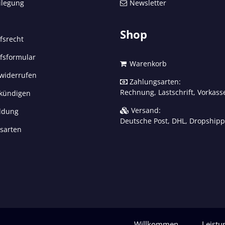
ilegung
Newsletter
Shop
fsrecht
fsformular
Warenkorb
 widerrufen
Zahlungsarten:
Rechnung, Lastschrift, Vorkass
 kündigen
Versand:
ldung
Deutsche Post, DHL, Dropshipp
sarten
Willkommen
Leistu