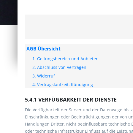
AGB Übersicht
1. Geltungsbereich und Anbieter
2. Abschluss von Verträgen
3. Widerruf
4. Vertragslaufzeit, Kündigung
5. Leistungen und Lieferungen
5.4.1 VERFÜGBARKEIT DER DIENSTE
5.1 Wesentliche Eigenschaften der Dienste, L
5.2 Leistungserbringung
Die Verfügbarkeit der Server und der Datenwege bis z
Einschränkungen oder Beeinträchtigungen der von uns
5.3 Sonderbedingungen für Webhosting
Handlungen Dritter, nicht beeinflussbare technisch
5.4 Sonderbedingungen für Domains
oder technische Infrastruktur Einfluss auf die Leistu