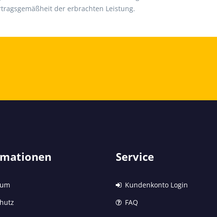
rtragsgemäßheit der erbrachten Leistung.
 und Rückzahlung
rmationen
Service
sum
Kundenkonto Login
hutz
FAQ