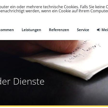
ter ein oder mehrere technische Cookies. Falls Sie keine C
e benachrichtigt werden, wenn ein Cookie auf Ihrem Compute
lkommen
Leistungen
Referenzen
Service
Mei
der Dienste