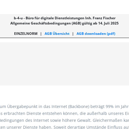
b-4-u - Büro für digitale Dienstleistungen Inh. Franz Fischer
Allgemeine Geschäftsbedingungen (AGB) gültig ab 14. Juli 2025
EINZELNORM
|
AGB Übersicht
|
AGB downloaden (pdf)
eistungen und Waren
um Übergabepunkt in das Internet (Backbone) beträgt 99% im Jahre
 erbrachten Dienste entstehen können, die außerhalb unseres Einf
e Bedingungen des Internet sowie höhere Gewalt. Gleichermaßen k
ngen unserer Dienste haben. Soweit derartige Umstände Einfluss auf