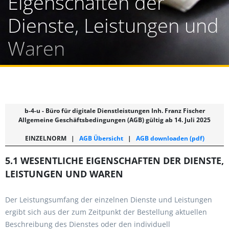
Eigenschaften der
Dienste, Leistungen und
Waren
b-4-u - Büro für digitale Dienstleistungen Inh. Franz Fischer
Allgemeine Geschäftsbedingungen (AGB) gültig ab 14. Juli 2025
EINZELNORM
|
AGB Übersicht
|
AGB downloaden (pdf)
5.1 WESENTLICHE EIGENSCHAFTEN DER DIENSTE,
LEISTUNGEN UND WAREN
Der Leistungsumfang der einzelnen Dienste und Leistungen
ergibt sich aus der zum Zeitpunkt der Bestellung aktuellen
Beschreibung des Dienstes oder den individuell