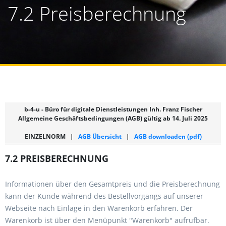
7.2 Preisberechnung
b-4-u - Büro für digitale Dienstleistungen Inh. Franz Fischer
Allgemeine Geschäftsbedingungen (AGB) gültig ab 14. Juli 2025
EINZELNORM
|
AGB Übersicht
|
AGB downloaden (pdf)
7.2 PREISBERECHNUNG
Informationen über den Gesamtpreis und die Preisberechnung
kann der Kunde während des Bestellvorgangs auf unserer
Webseite nach Einlage in den Warenkorb erfahren. Der
Warenkorb ist über den Menüpunkt "Warenkorb" aufrufbar.