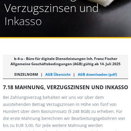
Verzugszinsen und
Inkasso
b-4-u - Büro für digitale Dienstleistungen Inh. Franz Fischer
Allgemeine Geschäftsbedingungen (AGB) gültig ab 14. Juli 2025
EINZELNORM
|
AGB Übersicht
|
AGB downloaden (pdf)
7.18 MAHNUNG, VERZUGSZINSEN UND INKASSO
Bei Zahlungsverzug behalten wir uns vor über dem
ausstehenden Betrag Verzugszinsen in Höhe von fünf von
Hundert über dem Basiszinssatz (§ 248 BGB) zu erheben. Für
die erste Mahnung berechnen wir Bearbeitungsgebühren von
bis zu EUR 3,00, für jede weitere Mahnung werden