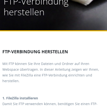
FTP-Verbindung
herstellen
FTP-VERBINDUNG HERSTELLEN
Mit FTP können Sie Ihre Dateien und Ordner auf Ihren
Webspace übertragen. In dieser Anleitung zeigen wir Ihnen,
wie Sie mit FileZilla eine FTP-Verbindung einrichten und
herstellen.
1. FileZilla installieren
Damit Sie FTP verwenden können, benötigen Sie einen FTP-